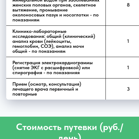
женских половых органов, скелетное
8
вытяжение, промывание
околоносовых пазух и носоглотки - по
показаниям
Клинико-лабораторные
исследования: общий (клинический)
анализ крови (лейкоциты,
1
гемоглобин, СОЭ), анализ мочи
общий - по показаниям
Регистрация электрокардиограммы
(снятие ЭКГ с расшифровкой) или
1
спирография - по показанияя
Прием (осмотр, консультация)
лечащего врача первичный и
3
повторные
Стоимость путевки (руб./
день)