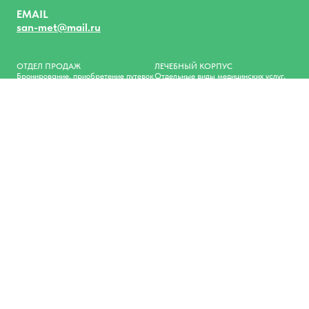
EMAIL
san-met@mail.ru
ОТДЕЛ ПРОДАЖ
ЛЕЧЕБНЫЙ КОРПУС
Бронирование, приобретение путевок
Отдельные виды медицинских услуг.
8 (800) 100-00-58
8
(3412) 68-74-46
8 (982) 832-40-00
Режим работы лечебного корпуса:
Режим работы
7:30 – 19:00
отдела продаж:
Ежедневно
Пн-Пт: 8.00 — 16.30
Сб-Вс: выходной
ПРИЕМНАЯ
8 (3412) 68-24-54
Режим работы:
Пн-Пт: 8.00 — 16.30
Сб-Вс: выходной
ОТДЕЛ КАДРОВ
8 (3412) 66-69-45
Режим работы:
Пн-Пт: 8.00 — 16.30