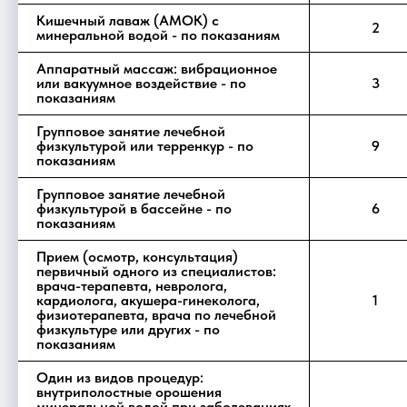
Кишечный лаваж (АМОК) с
2
минеральной водой - по показаниям
Аппаратный массаж: вибрационное
или вакуумное воздействие - по
3
показаниям
Групповое занятие лечебной
физкультурой или терренкур - по
9
показаниям
Групповое занятие лечебной
физкультурой в бассейне - по
6
показаниям
Прием (осмотр, консультация)
первичный одного из специалистов:
врача-терапевта, невролога,
кардиолога, акушера-гинеколога,
1
физиотерапевта, врача по лечебной
физкультуре или других - по
показаниям
Один из видов процедур:
внутриполостные орошения
минеральной водой при заболеваниях