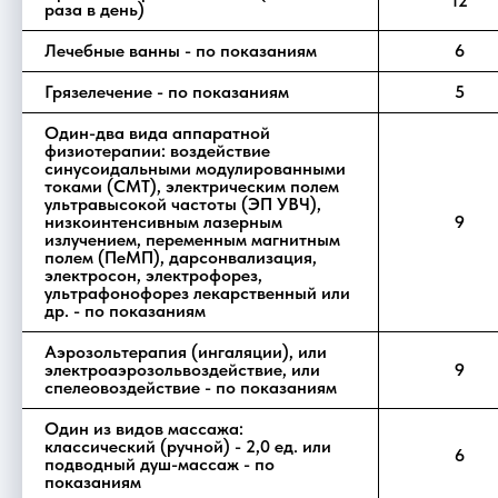
12
раза в день)
Лечебные ванны - по показаниям
6
Грязелечение - по показаниям
5
Один-два вида аппаратной
физиотерапии: воздействие
синусоидальными модулированными
токами (СМТ), электрическим полем
ультравысокой частоты (ЭП УВЧ),
низкоинтенсивным лазерным
9
излучением, переменным магнитным
полем (ПеМП), дарсонвализация,
электросон, электрофорез,
ультрафонофорез лекарственный или
др. - по показаниям
Аэрозольтерапия (ингаляции), или
электроаэрозольвоздействие, или
9
спелеовоздействие - по показаниям
Один из видов массажа:
классический (ручной) - 2,0 ед. или
6
подводный душ-массаж - по
показаниям