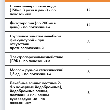
Прием минеральной воды
(150мл 3 раза в день) - по
12
показаниям
Фитотерапия (по 200мл в
12
день) - по показаниям
Групповое занятие лечебной
физкультурой - при
8
отсутствии
противопоказаний
Электроаэрозольвоздействие
-
(ГЭК) - по показаниям
Массаж ручной классический
6
1,5 ед. - по показаниям
Лечебные ванны: местные 2-
4-х камерные йодобромные),
йодобромные ванны,
6
полуванны или ванны
суховоздушные - по
показаниям