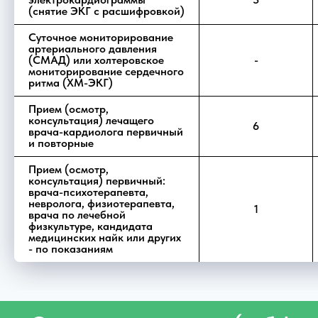
(снятие ЭКГ с расшифровкой)
Суточное мониторирование
артериального давления
(СМАД) или холтеровское
-
мониторирование сердечного
ритма (ХМ-ЭКГ)
Прием (осмотр,
консультация) лечащего
6
врача-кардиолога первичный
и повторные
Прием (осмотр,
консультация) первичный:
врача-психотерапевта,
невролога, физиотерапевта,
1
врача по лечебной
физкультуре, кандидата
медицинских найк или других
- по показаниям