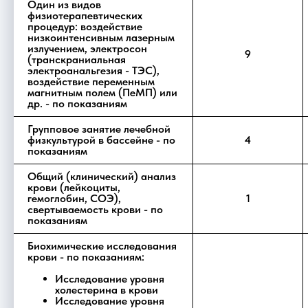
Один из видов
физиотерапевтических
процедур: воздействие
низкоинтенсивным лазерным
излучением, электросон
9
(транскраниальная
электроанальгезия - ТЭС),
воздействие переменным
магнитным полем (ПеМП) или
др. - по показаниям
Групповое занятие лечебной
физкультурой в бассейне - по
4
показаниям
Общий (клинический) анализ
крови (лейкоциты,
гемоглобин, СОЭ),
1
свертываемость крови - по
показаниям
Биохимические исследования
крови - по показаниям:
Исследование уровня
холестерина в крови
Исследование уровня