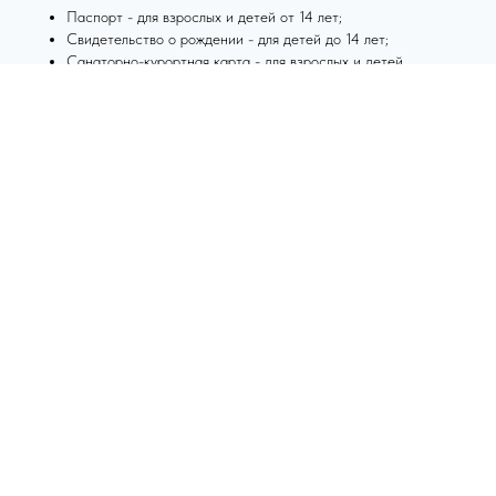
Паспорт - для взрослых и детей от 14 лет;
Свидетельство о рождении - для детей до 14 лет;
Санаторно-курортная карта - для взрослых и детей
(действительна не более 60 календарных дней со дня
выдачи);
Для детей: справку от врача-педиатра или врача-
эпидемиолога об отсутствии контакта с больными
инфекционными заболеваниями, выписку из сертификата
профилактических прививок или выписку из прививочной
карты (ф.063/у);
Полис обязательного медицинского страхования;
СНИЛС;
ИНН, если путевка приобретена за счет средств
налогоплательщика;
Виза и миграционная карта (для иностранных граждан);
Доверенность на законного представителя ребенка от
родителя, в случае его сопровождения на санаторно-
курортное лечение.
Личные вещи и предметы первой необходимости