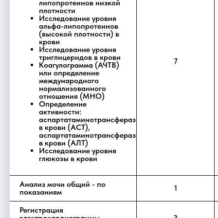
липопротеинов низкой
плотности
Исследование уровня
альфа-липопротеинов
(высокой плотности) в
крови
Исследование уровня
триглицеридов в крови
7
Коагулограмма (АЧТВ)
или определение
международного
нормализованного
отношения (МНО)
Определение
активности:
аспартатаминотрансферазы
в крови (АСТ),
аспартатаминотрансферазы
в крови (АЛТ)
Исследование уровня
глюкозы в крови
Анализ мочи общий - по
1
показаниям
Регистрация
электрокардиограммы
3